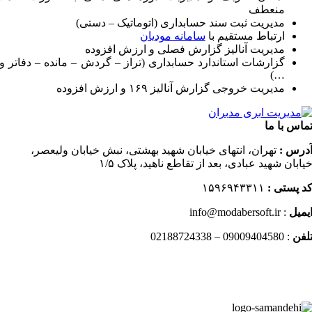
منعطف
مدیریت ثبت سند حسابداری (اتوماتیک – دستی)
ارتباط مستقیم با
سامانه مودیان
مدیریت آنالیز گزارش فصلی و ارزش افزوده
گزارشات استاندارد حسابداری (تراز – گردش – مانده – دفاتر و
…)
مدیریت خروجی گزارش آنالیز ۱۶۹ و ارزش افزوده
ماس با ما
درس :
تهران، انتهای خیابان شهید بهشتی، نبش خیابان ولیعصر،
یابان شهید عبادی، بعد از تقاطع ناهید، پلاک ۱/۵
د پستی :
۱۵۹۶۹۴۳۳۱۱
یمیل
: info@modabersoft.ir
لفن
: 09009404580 – 02188724338