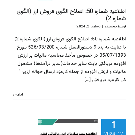
سازمان امور مالیاتی
سا
اطلاعیه شماره 50: اصلاح الگوی فروش ارز (الگوی
مالیاتی
شماره 2)
توسط
نویسنده
|
دسامبر 2, 2024
اطلاعیه شماره 50: اصلاح الگوی فروش ارز (الگوی شماره 2)
با عنایت به بند 9 دستورالعمل شماره 526/93/200 مورخ
05/07/1393 در خصوص مأخذ محاسبه مالیات بر ارزش
افزوده دریافتی بابت سایر خدمات(سایر درآمدها) مشمول
مالیات و ارزش افزوده از جمله کارمزد ارسال حواله ارزی، "
کل کارمزد دریافتی [...]
ادامه
اطلاعیه م
بخشودگی جر
1
مالیاتی قا
12, 2024