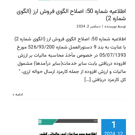
سازمان امور مالیاتی
سا
اطلاعیه شماره 50: اصلاح الگوی فروش ارز (الگوی
مالیاتی
شماره 2)
توسط
نویسنده
|
دسامبر 2, 2024
اطلاعیه شماره 50: اصلاح الگوی فروش ارز (الگوی شماره 2)
با عنایت به بند 9 دستورالعمل شماره 526/93/200 مورخ
05/07/1393 در خصوص مأخذ محاسبه مالیات بر ارزش
افزوده دریافتی بابت سایر خدمات(سایر درآمدها) مشمول
مالیات و ارزش افزوده از جمله کارمزد ارسال حواله ارزی، "
کل کارمزد دریافتی [...]
ادامه
اطلاعیه م
بخشودگی جر
1
مالیاتی قا
12, 2024