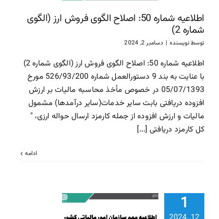
سازمان امور مالیاتی
سا
اطلاعیه شماره 50: اصلاح الگوی فروش ارز (الگوی
مالیاتی
شماره 2)
توسط
نویسنده
|
دسامبر 2, 2024
اطلاعیه شماره 50: اصلاح الگوی فروش ارز (الگوی شماره 2)
با عنایت به بند 9 دستورالعمل شماره 526/93/200 مورخ
05/07/1393 در خصوص مأخذ محاسبه مالیات بر ارزش
افزوده دریافتی بابت سایر خدمات(سایر درآمدها) مشمول
مالیات و ارزش افزوده از جمله کارمزد ارسال حواله ارزی، "
کل کارمزد دریافتی [...]
ادامه
اطلاعیه م
بخشودگی جر
1
مالیاتی قا
12, 2024