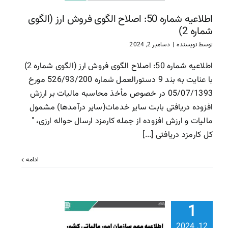
سازمان امور مالیاتی
سا
اطلاعیه شماره 50: اصلاح الگوی فروش ارز (الگوی
مالیاتی
شماره 2)
توسط
نویسنده
|
دسامبر 2, 2024
اطلاعیه شماره 50: اصلاح الگوی فروش ارز (الگوی شماره 2)
با عنایت به بند 9 دستورالعمل شماره 526/93/200 مورخ
05/07/1393 در خصوص مأخذ محاسبه مالیات بر ارزش
افزوده دریافتی بابت سایر خدمات(سایر درآمدها) مشمول
مالیات و ارزش افزوده از جمله کارمزد ارسال حواله ارزی، "
کل کارمزد دریافتی [...]
ادامه
اطلاعیه م
بخشودگی جر
1
مالیاتی قا
12, 2024