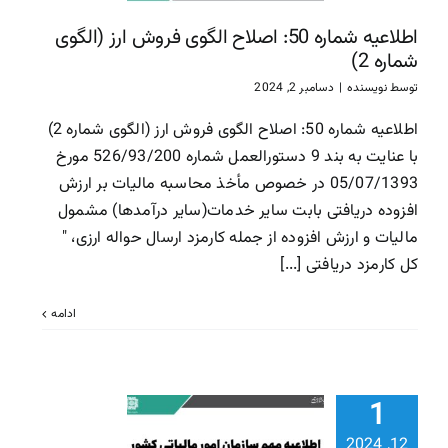
سازمان امور مالیاتی
سا
اطلاعیه شماره 50: اصلاح الگوی فروش ارز (الگوی
مالیاتی
شماره 2)
توسط
نویسنده
|
دسامبر 2, 2024
اطلاعیه شماره 50: اصلاح الگوی فروش ارز (الگوی شماره 2)
با عنایت به بند 9 دستورالعمل شماره 526/93/200 مورخ
05/07/1393 در خصوص مأخذ محاسبه مالیات بر ارزش
افزوده دریافتی بابت سایر خدمات(سایر درآمدها) مشمول
مالیات و ارزش افزوده از جمله کارمزد ارسال حواله ارزی، "
کل کارمزد دریافتی [...]
ادامه
اطلاعیه م
بخشودگی جر
1
مالیاتی قا
12, 2024