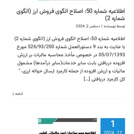
سازمان امور مالیاتی
سا
اطلاعیه شماره 50: اصلاح الگوی فروش ارز (الگوی
مالیاتی
شماره 2)
توسط
نویسنده
|
دسامبر 2, 2024
اطلاعیه شماره 50: اصلاح الگوی فروش ارز (الگوی شماره 2)
با عنایت به بند 9 دستورالعمل شماره 526/93/200 مورخ
05/07/1393 در خصوص مأخذ محاسبه مالیات بر ارزش
افزوده دریافتی بابت سایر خدمات(سایر درآمدها) مشمول
مالیات و ارزش افزوده از جمله کارمزد ارسال حواله ارزی، "
کل کارمزد دریافتی [...]
ادامه
اطلاعیه م
بخشودگی جر
1
مالیاتی قا
12, 2024